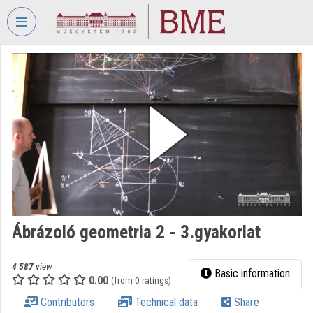
Skip header
Skip menu
Skip content
VIDEO
TORIUM
BUDAPEST
UNIVERSITY
OF
TECHNOLOGY
AND
ECONOMICS
Organization home
Ábrázoló geometria 2 - 3.gyakorlat
Log In
Organization discovery
4 587
view
Basic information
0.00
(from 0 ratings)
Categories
Contributors
Technical data
Share