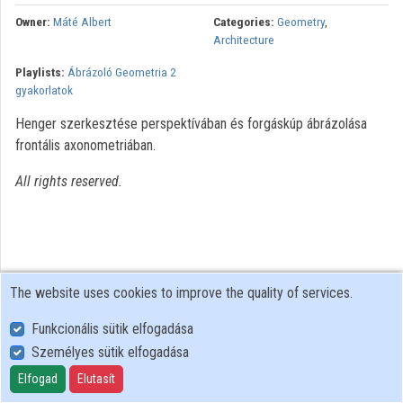
Organization playlists
Owner:
Máté Albert
Categories:
Geometry
,
Architecture
Organizations
Playlists:
Ábrázoló Geometria 2
gyakorlatok
Contributors
Henger szerkesztése perspektívában és forgáskúp ábrázolása
frontális axonometriában.
All rights reserved.
The website uses cookies to improve the quality of services.
Funkcionális sütik elfogadása
Személyes sütik elfogadása
User Policy
Adatkezelési tájékoztató (en)
Elfogad
Elutasít
Cookie Policy