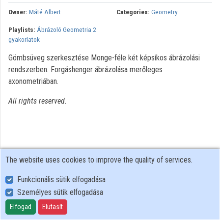
Organization playlists
Owner:
Máté Albert
Categories:
Geometry
Playlists:
Ábrázoló Geometria 2
Organizations
gyakorlatok
Contributors
Gömbsüveg szerkesztése Monge-féle két képsíkos ábrázolási
rendszerben. Forgáshenger ábrázolása merőleges
axonometriában.
All rights reserved.
The website uses cookies to improve the quality of services.
Funkcionális sütik elfogadása
Személyes sütik elfogadása
User Policy
Adatkezelési tájékoztató (en)
Elfogad
Elutasít
Cookie Policy