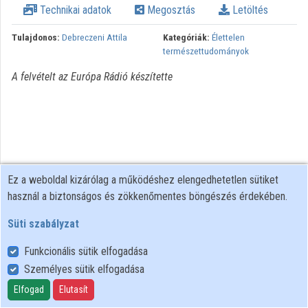
Technikai adatok
Megosztás
Letöltés
Tulajdonos:
Debreczeni Attila
Kategóriák:
Élettelen
természettudományok
A felvételt az Európa Rádió készítette
Ez a weboldal kizárólag a működéshez elengedhetetlen sütiket
használ a biztonságos és zökkenőmentes böngészés érdekében.
Süti szabályzat
Funkcionális sütik elfogadása
Személyes sütik elfogadása
Felhasználói szabályzat
Adatkezelési tájékoztató
Elfogad
Elutasít
Süti szabályzat