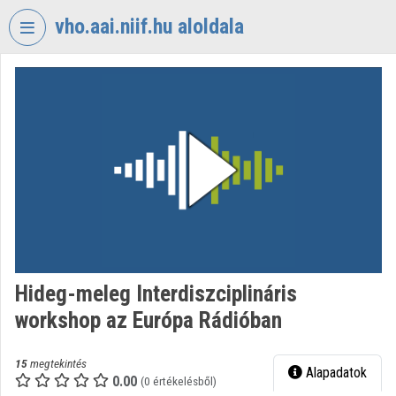
Fejléc kihagyása
Menü kihagyása
Tartalom kihagyása
vho.aai.niif.hu aloldala
VIDEO
TORIUM
VHO.AAI.NIIF.HU
Intézményi kezdőlap
Bejelentkezés
Intézményi felfedezés
Kategóriák
Hideg-meleg Interdiszciplináris
workshop az Európa Rádióban
Intézményi listák
Intézmények
15
megtekintés
Alapadatok
0.00
(0 értékelésből)
Közreműködők