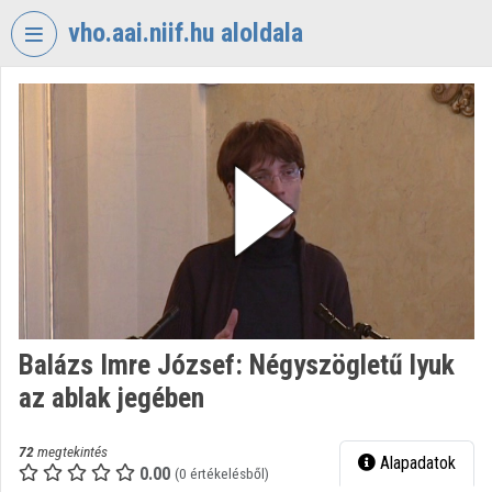
Fejléc kihagyása
Menü kihagyása
Tartalom kihagyása
vho.aai.niif.hu aloldala
VIDEO
TORIUM
VHO.AAI.NIIF.HU
Intézményi kezdőlap
Bejelentkezés
Intézményi felfedezés
Kategóriák
Balázs Imre József: Négyszögletű lyuk
az ablak jegében
Intézményi listák
Intézmények
72
megtekintés
Alapadatok
0.00
(0 értékelésből)
Közreműködők