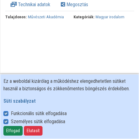
Technikai adatok
Megosztás
Tulajdonos:
Művészeti Akadémia
Kategóriák:
Magyar irodalom
Ez a weboldal kizárólag a működéshez elengedhetetlen sütiket
használ a biztonságos és zökkenőmentes böngészés érdekében.
Süti szabályzat
Funkcionális sütik elfogadása
Személyes sütik elfogadása
Felhasználói szabályzat
Adatkezelési tájékoztató
Elfogad
Elutasít
Süti szabályzat