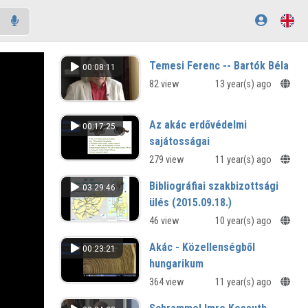
Temesi Ferenc -- Bartók Béla
00:08:11
82 view
13 year(s) ago
Az akác erdővédelmi
00:17:25
sajátosságai
279 view
11 year(s) ago
Bibliográfiai szakbizottsági
03:29:46
ülés (2015.09.18.)
46 view
10 year(s) ago
Akác - Közellenségből
00:23:21
hungarikum
364 view
11 year(s) ago