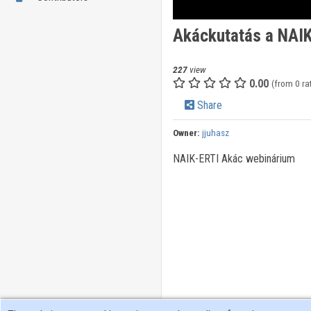
Akáckutatás a NAIK
227
view
0.00
(from 0 ra
Share
Owner:
jjuhasz
NAIK-ERTI Akác webinárium