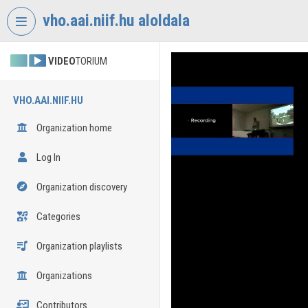
Skip header
Skip menu
Skip content
vho.aai.niif.hu aloldala
VIDEO
TORIUM
VHO.AAI.NIIF.HU
Organization home
Log In
Organization discovery
Categories
Organization playlists
Organizations
Contributors