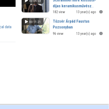
Schrammel Imre Kossuth-
00:04:03
díjas keramikusművész
kiállításának megnyitója
182 view
13 year(s) ago
Tőzsér Árpád Faustus
00:11:21
cal data
Pozsonyban
96 view
13 year(s) ago