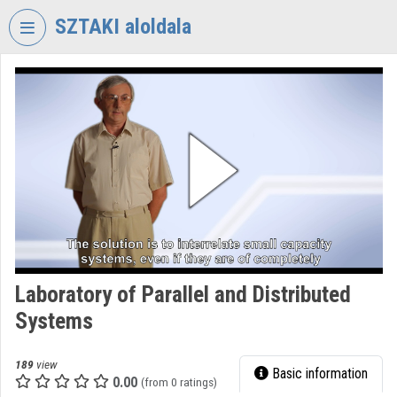
Skip header
Skip menu
Skip content
SZTAKI aloldala
VIDEO
TORIUM
COMPUTER
AND
AUTOMATION
RESEARCH
INSTITUTE
Organization home
Log In
Laboratory of Parallel and Distributed
Systems
Organization discovery
Categories
189
view
Basic information
0.00
(from 0 ratings)
Organization playlists