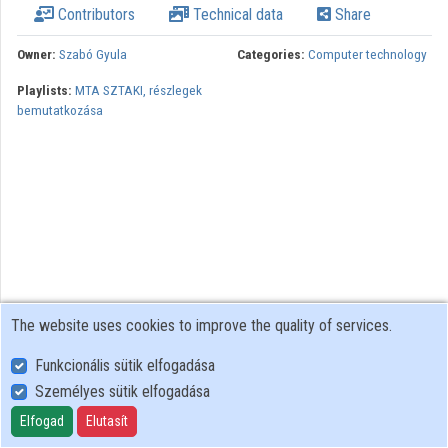
Contributors
Technical data
Share
Organizations
Owner:
Szabó Gyula
Categories:
Computer technology
Contributors
Playlists:
MTA SZTAKI, részlegek
bemutatkozása
The website uses cookies to improve the quality of services.
Funkcionális sütik elfogadása
Személyes sütik elfogadása
User Policy
Adatkezelési tájékoztató (en)
Elfogad
Elutasít
Cookie Policy