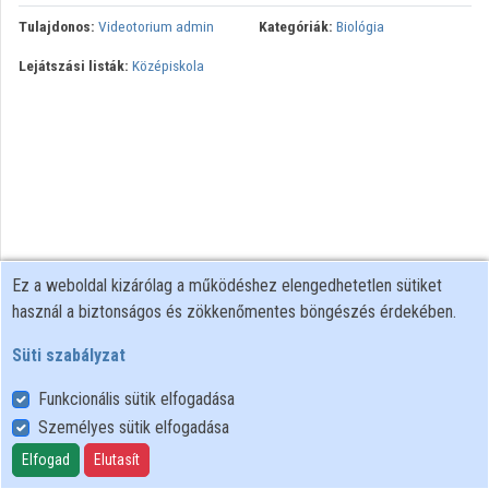
Tulajdonos:
Videotorium admin
Kategóriák:
Biológia
Közreműködők
Lejátszási listák:
Középiskola
Ez a weboldal kizárólag a működéshez elengedhetetlen sütiket
használ a biztonságos és zökkenőmentes böngészés érdekében.
Süti szabályzat
Funkcionális sütik elfogadása
Személyes sütik elfogadása
Felhasználói szabályzat
Adatkezelési tájékoztató
Elfogad
Elutasít
Süti szabályzat