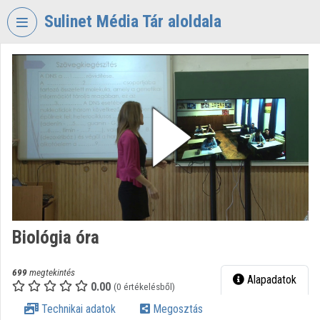
Fejléc kihagyása
Menü kihagyása
Tartalom kihagyása
Sulinet Média Tár aloldala
VIDEO
TORIUM
SULINET
MÉDIA
TÁR
Intézményi kezdőlap
Bejelentkezés
Intézményi felfedezés
Biológia óra
Kategóriák
699
megtekintés
Alapadatok
0.00
Intézményi listák
(0 értékelésből)
Technikai adatok
Megosztás
Intézmények