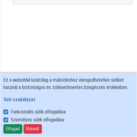
Közreműködők
Ez a weboldal kizárólag a működéshez elengedhetetlen sütiket
használ a biztonságos és zökkenőmentes böngészés érdekében.
Süti szabályzat
Funkcionális sütik elfogadása
Személyes sütik elfogadása
Felhasználói szabályzat
Adatkezelési tájékoztató
Elfogad
Elutasít
Süti szabályzat