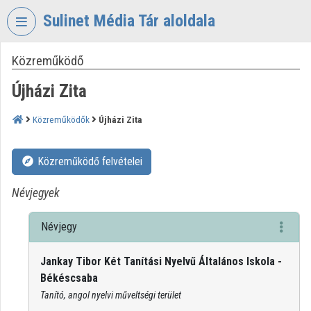
Fejléc kihagyása
Menü kihagyása
Tartalom kihagyása
Sulinet Média Tár aloldala
Közreműködő
VIDEO
TORIUM
Újházi Zita
SULINET
MÉDIA
Közreműködők
Újházi Zita
TÁR
Intézményi kezdőlap
Közreműködő felvételei
Bejelentkezés
Névjegyek
Intézményi felfedezés
Névjegy
Kategóriák
Jankay Tibor Két Tanítási Nyelvű Általános Iskola -
Békéscsaba
Intézményi listák
Tanító, angol nyelvi műveltségi terület
Intézmények