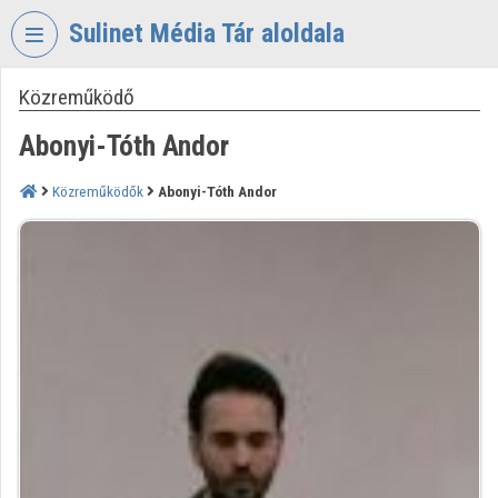
Fejléc kihagyása
Menü kihagyása
Tartalom kihagyása
Sulinet Média Tár aloldala
Közreműködő
VIDEO
TORIUM
Abonyi-Tóth Andor
SULINET
MÉDIA
Közreműködők
Abonyi-Tóth Andor
TÁR
Intézményi kezdőlap
Bejelentkezés
Intézményi felfedezés
Kategóriák
Intézményi listák
Intézmények