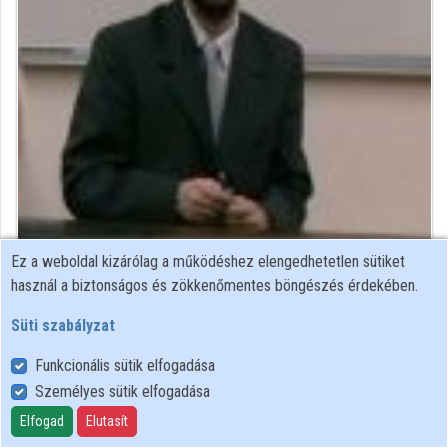
Közreműködők
Ez a weboldal kizárólag a működéshez elengedhetetlen sütiket
Közreműködő felvételei
használ a biztonságos és zökkenőmentes böngészés érdekében.
Süti szabályzat
Névjegyek
Funkcionális sütik elfogadása
Névjegy
Személyes sütik elfogadása
Elfogad
Elutasít
ELTE IK, Média- és Oktatásinformatikai Tanszék