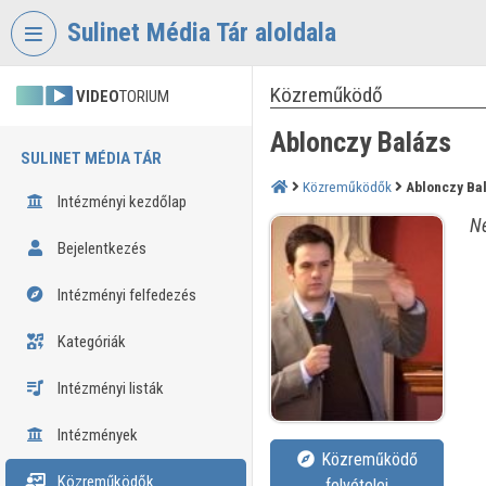
Fejléc kihagyása
Menü kihagyása
Tartalom kihagyása
Sulinet Média Tár aloldala
Közreműködő
VIDEO
TORIUM
Ablonczy Balázs
SULINET MÉDIA TÁR
Közreműködők
Ablonczy Ba
Intézményi kezdőlap
Né
Bejelentkezés
Intézményi felfedezés
Kategóriák
Intézményi listák
Intézmények
Közreműködő
Közreműködők
felvételei