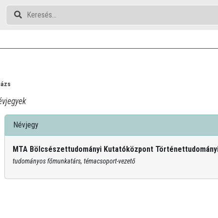
lázs
vjegyek
Névjegy
MTA Bölcsészettudományi Kutatóközpont Történettudományi
tudományos főmunkatárs, témacsoport-vezető