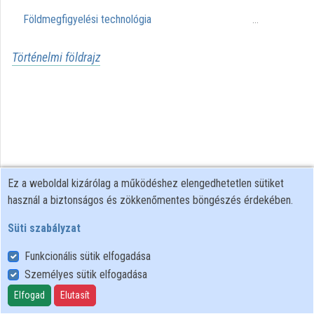
Földmegfigyelési technológia
...
Közreműködők
Történelmi földrajz
Ez a weboldal kizárólag a működéshez elengedhetetlen sütiket
használ a biztonságos és zökkenőmentes böngészés érdekében.
Süti szabályzat
Funkcionális sütik elfogadása
Személyes sütik elfogadása
Felhasználói szabályzat
Adatkezelési tájékoztató
Elfogad
Elutasít
Süti szabályzat