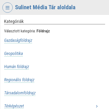
Fejléc kihagyása
Menü kihagyása
Tartalom kihagyása
Sulinet Média Tár aloldala
Kategóriák
VIDEO
TORIUM
Választott kategória:
Földrajz
SULINET
Gazdaságföldrajz
MÉDIA
TÁR
Geopolitika
Intézményi kezdőlap
Humán földrajz
Bejelentkezés
Intézményi felfedezés
Regionális földrajz
Kategóriák
Társadalomföldrajz
Intézményi listák
Térképészet
Intézmények