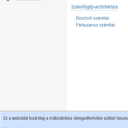
Számítógép-architektúra
Elosztott számítás
Párhuzamos számítás
Ez a weboldal kizárólag a működéshez elengedhetetlen sütiket hasz