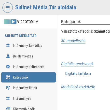
Fejléc kihagyása
Menü kihagyása
Tartalom kihagyása
Sulinet Média Tár aloldala
Kategóriák
VIDEO
TORIUM
Választott kategória:
Számítóg
SULINET MÉDIA TÁR
3D modellezés
Intézményi kezdőlap
Bejelentkezés
Digitális rendszerek
Intézményi felfedezés
Digitális tartalom
Kategóriák
Modellező eszközök
Intézményi listák
Intézmények
Közreműködők