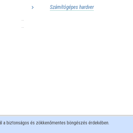
Számítógépes hardver
...
...
nál a biztonságos és zökkenőmentes böngészés érdekében.