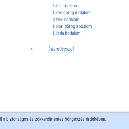
Latin irodalom
.
Ókori görög irodalom
.
Szláv irodalom
.
Újkori görög irodalom
.
Újlatin irodalom
.
Írásművészet
...
...
nál a biztonságos és zökkenőmentes böngészés érdekében.