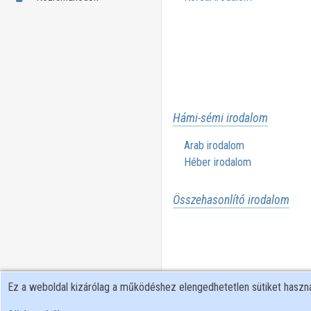
Hámi-sémi irodalom
Arab irodalom
Héber irodalom
Összehasonlító irodalom
Ez a weboldal kizárólag a működéshez elengedhetetlen sütiket hasz