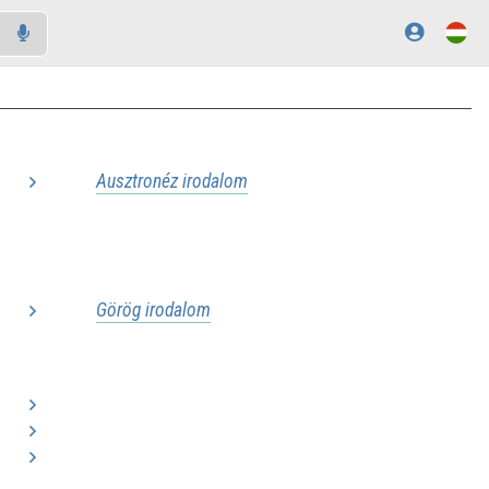
Ausztronéz irodalom
..
..
Görög irodalom
..
..
..
..
..
..