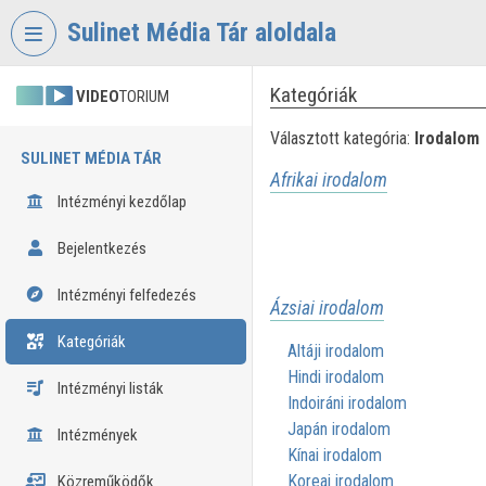
Fejléc kihagyása
Menü kihagyása
Tartalom kihagyása
Sulinet Média Tár aloldala
Kategóriák
VIDEO
TORIUM
Választott kategória:
Irodalom
SULINET MÉDIA TÁR
Afrikai irodalom
Intézményi kezdőlap
Bejelentkezés
Intézményi felfedezés
Ázsiai irodalom
Kategóriák
Altáji irodalom
Hindi irodalom
Intézményi listák
Indoiráni irodalom
Japán irodalom
Intézmények
Kínai irodalom
Koreai irodalom
Közreműködők