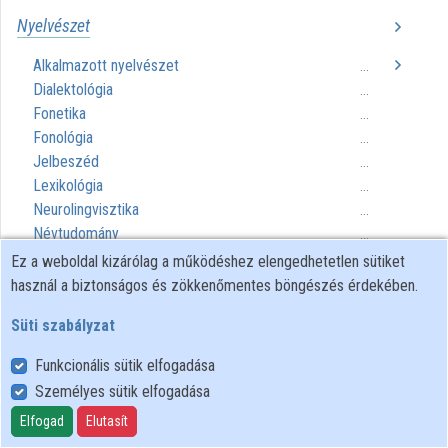
Nyelvészet
Közreműködők
Alkalmazott nyelvészet
...
Dialektológia
...
Fonetika
...
Fonológia
...
Jelbeszéd
...
Lexikológia
...
Neurolingvisztika
...
Névtudomány
...
Nyelvtan
...
Ez a weboldal kizárólag a működéshez elengedhetetlen sütiket
Összehasonlító nyelvészet
...
használ a biztonságos és zökkenőmentes böngészés érdekében.
Pszicholingvisztika
...
Süti szabályzat
Retorika
...
Számítógépes nyelvészet
...
Funkcionális sütik elfogadása
Szemantika
...
Személyes sütik elfogadása
Szociolingvisztika
...
Elfogad
Elutasít
Történeti nyelvészet
...