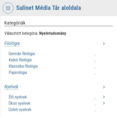
Fejléc kihagyása
Menü kihagyása
Tartalom kihagyása
Sulinet Média Tár aloldala
Kategóriák
VIDEO
TORIUM
Választott kategória:
Nyelvtudomány
SULINET
Filológia
MÉDIA
TÁR
Germán filológia
...
Keleti filológia
Intézményi kezdőlap
...
Klasszika-filológia
...
Bejelentkezés
Papirológia
...
Intézményi felfedezés
Nyelvek
Kategóriák
Élő nyelvek
...
Ókori nyelvek
...
Intézményi listák
Üzleti nyelvek
...
Intézmények