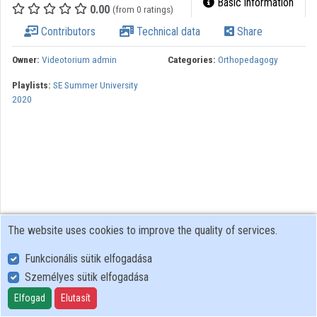
Basic information
0.00
(from 0 ratings)
Contributors
Contributors
Technical data
Share
Owner:
Videotorium admin
Categories:
Orthopedagogy
Playlists:
SE Summer University
2020
The website uses cookies to improve the quality of services.
Funkcionális sütik elfogadása
Személyes sütik elfogadása
User Policy
Adatkezelési tájékoztató (en)
Elfogad
Elutasít
Cookie Policy