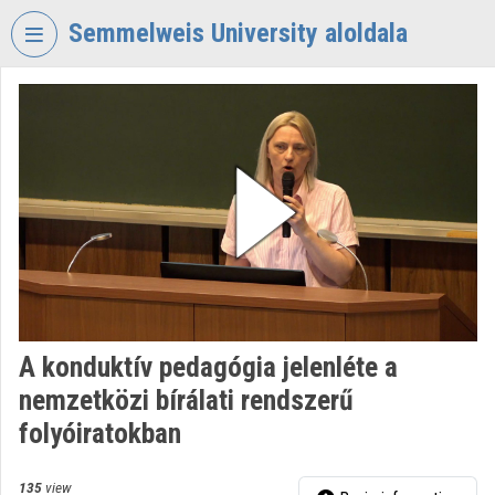
Skip header
Skip menu
Skip content
Semmelweis University aloldala
VIDEO
TORIUM
SEMMELWEIS
UNIVERSITY
Organization home
Log In
Organization discovery
A konduktív pedagógia jelenléte a
Categories
nemzetközi bírálati rendszerű
Organization playlists
folyóiratokban
Organizations
135
view