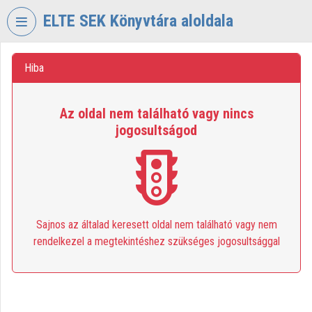
Skip header
Skip menu
Skip content
ELTE SEK Könyvtára aloldala
VIDEO
TORIUM
Hiba
ELTE
Az oldal nem található vagy nincs
EKL
jogosultságod
SAVARIA
KÖNYVTÁR
ÉS
LEVÉLTÁR
Organization home
Sajnos az általad keresett oldal nem található vagy nem
Log In
rendelkezel a megtekintéshez szükséges jogosultsággal
Organization discovery
Categories