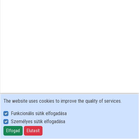
Organization playlists
Organizations
Contributors
The website uses cookies to improve the quality of services.
Funkcionális sütik elfogadása
Személyes sütik elfogadása
User Policy
Adatkezelési tájékoztató (en)
Elfogad
Elutasít
Cookie Policy