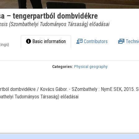
ása – tengerpartból dombvidékre
ensis (Szombathelyi Tudományos Társaság) előadásai
Basic information
Contributors
Techni
tings)
Categories:
Physical geography
rpartból dombvidékre / Kovács Gábor. - SZombathely : NymE SEK, 2015. S
bathelyi Tudományos Társaság) előadásai