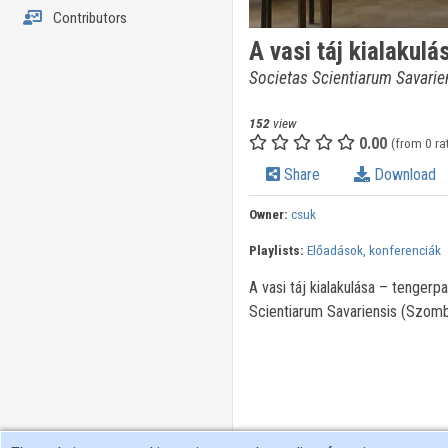
Contributors
A vasi táj kialakul
Societas Scientiarum Savari
152
view
0.00
(from 0 ra
Share
Download
Owner:
csuk
Playlists:
Előadások, konferenciák
A vasi táj kialakulása – tenge
Scientiarum Savariensis (Szom