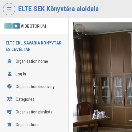
Skip header
Skip menu
Skip content
ELTE SEK Könyvtára aloldala
VIDEO
TORIUM
ELTE EKL SAVARIA KÖNYVTÁR
ÉS LEVÉLTÁR
Organization home
Log In
Organization discovery
Categories
Organization playlists
Organizations