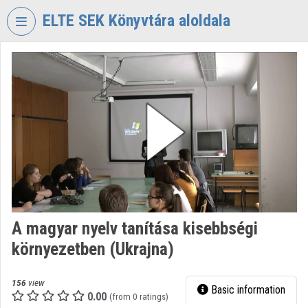
Skip header
Skip menu
Skip content
ELTE SEK Könyvtára aloldala
VIDEO
TORIUM
ELTE
EKL
SAVARIA
KÖNYVTÁR
ÉS
LEVÉLTÁR
Organization home
A magyar nyelv tanítása kisebbségi
Log In
környezetben (Ukrajna)
Organization discovery
156
view
Basic information
Categories
0.00
(from 0 ratings)