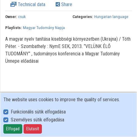
Technical data
Share
Organization playlists
Owner:
csuk
Categories:
Hungarian language
Organizations
Playlists:
Magyar Tudomány Napja
Contributors
A magyar nyelv tanítása kisebbségi környezetben (Ukrajna) / Tóth
Péter. - Szombathely : NymE SEK, 2013. “VELÜNK ÉLŐ
TUDOMÁNY” , tudományos konferencia a Magyar Tudomány
Ünnepe előadásai
The website uses cookies to improve the quality of services.
Funkcionális sütik elfogadása
Személyes sütik elfogadása
User Policy
Adatkezelési tájékoztató (en)
Elfogad
Elutasít
Cookie Policy