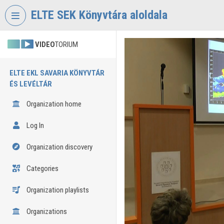
Skip header
Skip menu
Skip content
ELTE SEK Könyvtára aloldala
VIDEO
TORIUM
ELTE EKL SAVARIA KÖNYVTÁR
ÉS LEVÉLTÁR
Organization home
Log In
Organization discovery
Categories
Organization playlists
Organizations