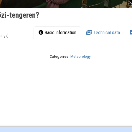
özi-tengeren?
Basic information
Technical data
tings)
Categories:
Meteorology