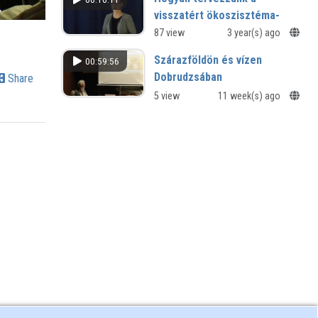
XII. Természet-, műszaki és
visszatért ökoszisztéma-
gazdaságtudományok alkalmazása
mérnök hód hatásaival?
87 view
3 year(s) ago
nemzetközi konferenciája -
Szombathely
Az euroázsiai hód Magyarországon -
Szárazföldön és vízen
00:59:56
egykor és most
Dobrudzsában
Share
5 view
11 week(s) ago