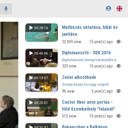
Mellúszás oktatása, hibái és
00:28:16
javítása
22 059 view
15 year(s) ago
Diplomaosztó - SEK 2016
00:46:06
Diplomaosztó ünnepi tanácsülés a
NymE Savaria Egyetemi Központban -
325 view
10 year(s) ago
Szombathely, 2016.02.13.-2
Zenei alkotókedv
00:19:07
Óvodai közép és nagy csoport
96 view
3 year(s) ago
Castor fiber ante portas -
00:20:01
Hód Szombathely "falainál"
XI. Regionális Természettudományi
515 view
10 year(s) ago
Konferencia
Bakancsban a Balkánon
00:31:47