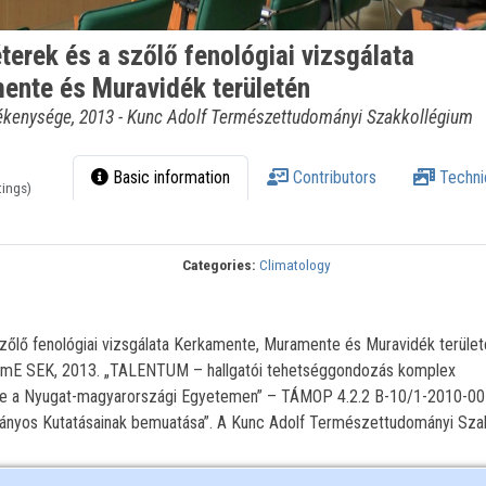
terek és a szőlő fenológiai vizsgálata
nte és Muravidék területén
kenysége, 2013 - Kunc Adolf Természettudományi Szakkollégium
Basic information
Contributors
Techni
tings)
Categories:
Climatology
szőlő fenológiai vizsgálata Kerkamente, Muramente és Muravidék terület
NymE SEK, 2013. „TALENTUM – hallgatói tehetséggondozás komplex
ése a Nyugat-magyarországi Egyetemen” – TÁMOP 4.2.2 B-10/1-2010-00
ományos Kutatásainak bemuatása”. A Kunc Adolf Természettudományi Sza