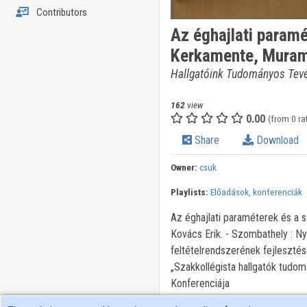
Contributors
Az éghajlati paramé
Kerkamente, Murame
Hallgatóink Tudományos Tevé
162
view
0.00
(from 0 ra
Share
Download
Owner:
csuk
Playlists:
Előadások, konferenciák
Az éghajlati paraméterek és a 
Kovács Erik. - Szombathely : 
feltételrendszerének fejleszt
„Szakkollégista hallgatók tud
Konferenciája