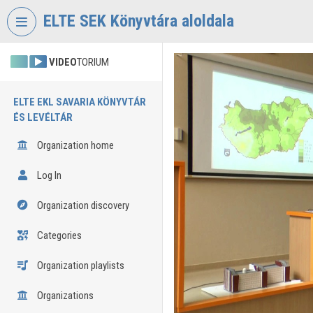
Skip header
Skip menu
Skip content
ELTE SEK Könyvtára aloldala
VIDEO
TORIUM
ELTE EKL SAVARIA KÖNYVTÁR
ÉS LEVÉLTÁR
Organization home
Log In
Organization discovery
Categories
Organization playlists
Organizations