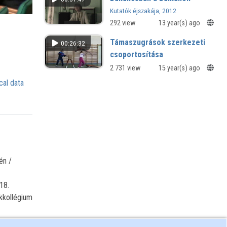
Kutatók éjszakája, 2012
292 view
13 year(s) ago
Támaszugrások szerkezeti
00:26:32
csoportosítása
2 731 view
15 year(s) ago
cal data
én /
18.
kkollégium