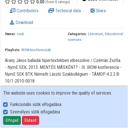
0.00
(from 0 ratings)
Organization playlists
Contributors
Technical data
Share
Organizations
Download
Contributors
Owner:
csuk
Categories:
Literature
,
Educational
sciences
Playlists:
IROM-konferenciák
Arany János balladái hipertextekben elbeszélve / Czémán Zsófia.
- NymE SEK, 2013. MENTÉS MÁSKÉNT? - III. IROM-konferencia -
NymE SEK BTK Németh László Szakkollégium - TÁMOP-4.2.2.B-
10/1-2010-0018
The website uses cookies to improve the quality of services.
Funkcionális sütik elfogadása
Személyes sütik elfogadása
User Policy
Adatkezelési tájékoztató (en)
Elfogad
Elutasít
Cookie Policy