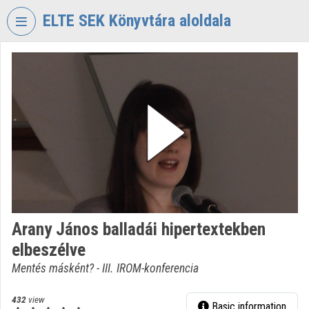
Skip header
Skip menu
Skip content
ELTE SEK Könyvtára aloldala
VIDEO
TORIUM
ELTE
EKL
SAVARIA
KÖNYVTÁR
ÉS
LEVÉLTÁR
Organization home
Arany János balladái hipertextekben
Log In
elbeszélve
Organization discovery
Mentés másként? - III. IROM-konferencia
Categories
432
view
Basic information