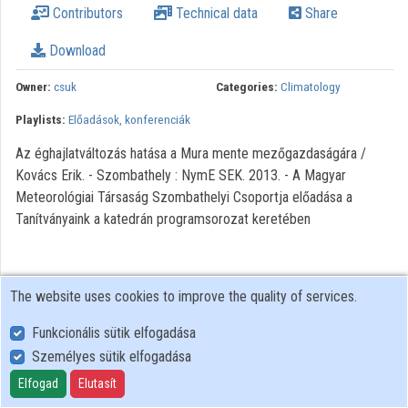
Contributors
Technical data
Share
Organization playlists
Download
Organizations
Owner:
csuk
Categories:
Climatology
Contributors
Playlists:
Előadások, konferenciák
Az éghajlatváltozás hatása a Mura mente mezőgazdaságára /
Kovács Erik. - Szombathely : NymE SEK. 2013. - A Magyar
Meteorológiai Társaság Szombathelyi Csoportja előadása a
Tanítványaink a katedrán programsorozat keretében
The website uses cookies to improve the quality of services.
Funkcionális sütik elfogadása
Személyes sütik elfogadása
User Policy
Adatkezelési tájékoztató (en)
Elfogad
Elutasít
Cookie Policy