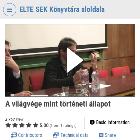
Skip header
Skip menu
Skip content
ELTE SEK Könyvtára aloldala
VIDEO
TORIUM
ELTE
EKL
SAVARIA
KÖNYVTÁR
ÉS
LEVÉLTÁR
Organization home
A világvége mint történeti állapot
Log In
Organization discovery
2 757
view
Basic information
5.00
(from 1 ratings)
Categories
Contributors
Technical data
Share