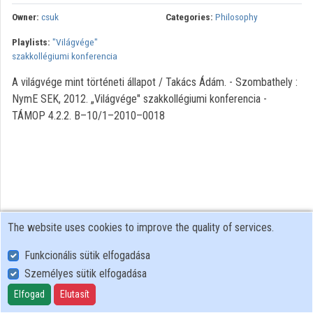
Organization playlists
Owner:
csuk
Categories:
Philosophy
Playlists:
"Világvége"
Organizations
szakkollégiumi konferencia
Contributors
A világvége mint történeti állapot / Takács Ádám. - Szombathely :
NymE SEK, 2012. „Világvége" szakkollégiumi konferencia -
TÁMOP 4.2.2. B–10/1–2010–0018
The website uses cookies to improve the quality of services.
Funkcionális sütik elfogadása
Személyes sütik elfogadása
User Policy
Adatkezelési tájékoztató (en)
Elfogad
Elutasít
Cookie Policy