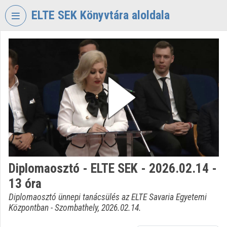
Skip header
Skip menu
Skip content
ELTE SEK Könyvtára aloldala
VIDEO
TORIUM
ELTE
EKL
SAVARIA
KÖNYVTÁR
ÉS
LEVÉLTÁR
Organization home
Diplomaosztó - ELTE SEK - 2026.02.14 -
Log In
13 óra
Organization discovery
Diplomaosztó ünnepi tanácsülés az ELTE Savaria Egyetemi
Központban - Szombathely, 2026.02.14.
Categories