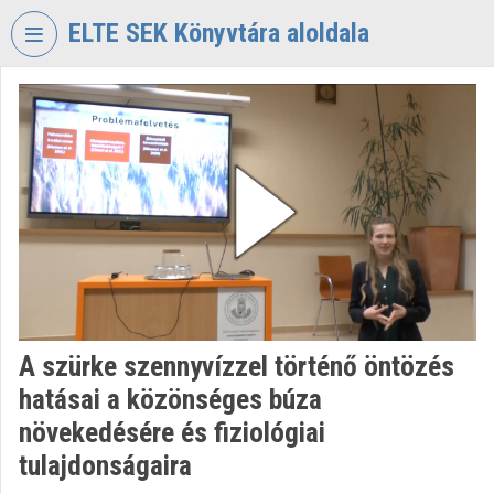
Skip header
Skip menu
Skip content
ELTE SEK Könyvtára aloldala
VIDEO
TORIUM
ELTE
EKL
SAVARIA
KÖNYVTÁR
ÉS
LEVÉLTÁR
Organization home
A szürke szennyvízzel történő öntözés
Log In
hatásai a közönséges búza
Organization discovery
növekedésére és fiziológiai
tulajdonságaira
Categories