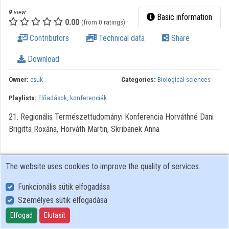
Organization playlists
9
view
Basic information
0.00
(from 0 ratings)
Organizations
Contributors
Technical data
Share
Contributors
Download
Owner:
csuk
Categories:
Biological sciences
Playlists:
Előadások, konferenciák
21. Regionális Természettudományi Konferencia Horváthné Dani
Brigitta Roxána, Horváth Martin, Skribanek Anna
The website uses cookies to improve the quality of services.
Funkcionális sütik elfogadása
Személyes sütik elfogadása
User Policy
Adatkezelési tájékoztató (en)
Elfogad
Elutasít
Cookie Policy