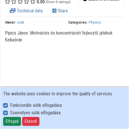
0.00
(from 0 ratings)
Organization playlists
Technical data
Share
Organizations
Owner:
csuk
Categories:
Physics
Contributors
Pipics János: Motivációs és koncentrációt fejlesztő játékok
fizikaórán
The website uses cookies to improve the quality of services.
Funkcionális sütik elfogadása
Személyes sütik elfogadása
User Policy
Adatkezelési tájékoztató (en)
Elfogad
Elutasít
Cookie Policy