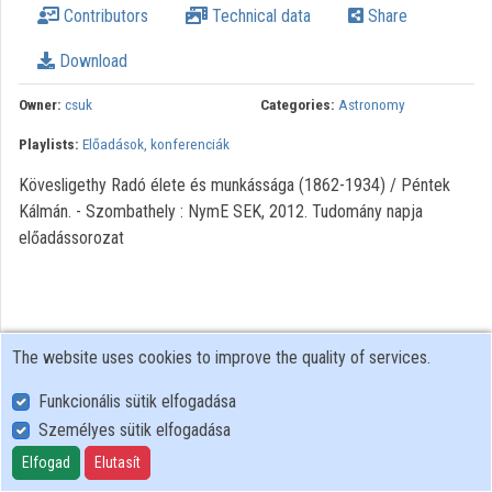
Contributors
Technical data
Share
Organization playlists
Download
Organizations
Owner:
csuk
Categories:
Astronomy
Contributors
Playlists:
Előadások, konferenciák
Kövesligethy Radó élete és munkássága (1862-1934) / Péntek
Kálmán. - Szombathely : NymE SEK, 2012. Tudomány napja
előadássorozat
The website uses cookies to improve the quality of services.
Funkcionális sütik elfogadása
Személyes sütik elfogadása
User Policy
Adatkezelési tájékoztató (en)
Elfogad
Elutasít
Cookie Policy