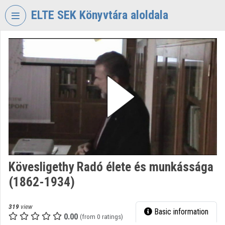
Skip header
Skip menu
Skip content
ELTE SEK Könyvtára aloldala
VIDEO
TORIUM
ELTE
EKL
SAVARIA
KÖNYVTÁR
ÉS
LEVÉLTÁR
Organization home
Kövesligethy Radó élete és munkássága
Log In
(1862-1934)
Organization discovery
319
view
Basic information
Categories
0.00
(from 0 ratings)