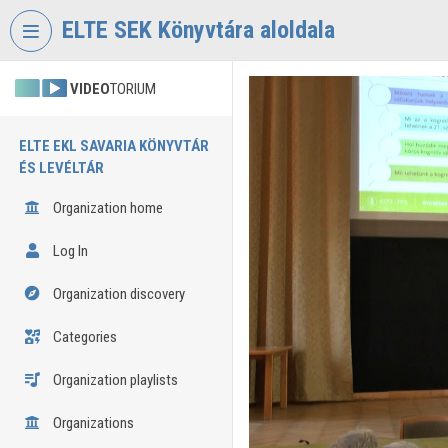
Skip header
Skip menu
Skip content
ELTE SEK Könyvtára aloldala
VIDEO
TORIUM
ELTE EKL SAVARIA KÖNYVTÁR
ÉS LEVÉLTÁR
Organization home
Log In
Organization discovery
Categories
Organization playlists
Organizations