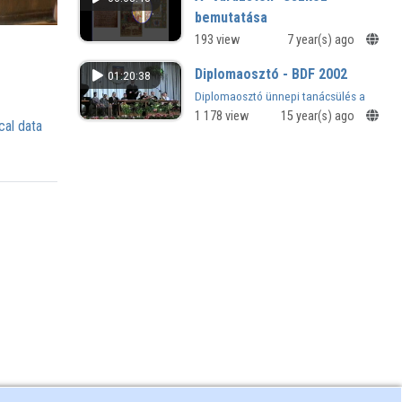
bemutatása
Digitális tábla használati bemutatója
193 view
7 year(s) ago
a SMART Notebook szoftver
Diplomaosztó - BDF 2002
01:20:38
segítségével
Diplomaosztó ünnepi tanácsülés a
Berzsenyi Dániel Főiskolán -
1 178 view
15 year(s) ago
cal data
Szombathely, 2002_1