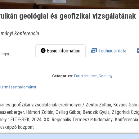
ulkán geológiai és geofizikai vizsgálatának
ományi Konferencia
Basic information
Technical data
tings)
Categories:
Earth science
,
Geology
Természettudományi
iai és geofizikai vizsgálatának eredményei / Zentai Zoltán, Kovács Gábo
auzenberger, Hámori Zoltán, Csillag Gábor, Benczik Gyula, Zágorhidi Czi
hely : ELTE-SEK, 2024. XX. Regionális Természettudományi Konferencia 
gusképző központ