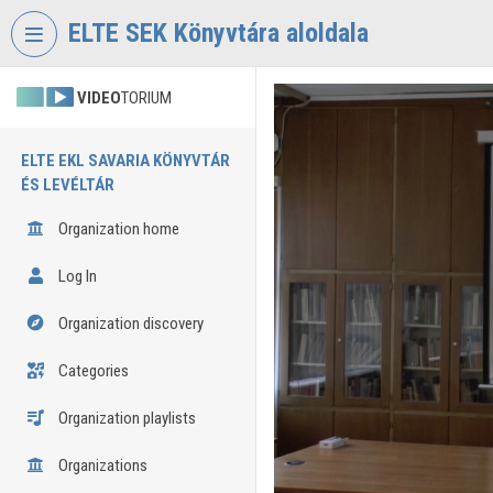
Skip header
Skip menu
Skip content
ELTE SEK Könyvtára aloldala
VIDEO
TORIUM
ELTE EKL SAVARIA KÖNYVTÁR
ÉS LEVÉLTÁR
Organization home
Log In
Organization discovery
Categories
Organization playlists
Organizations