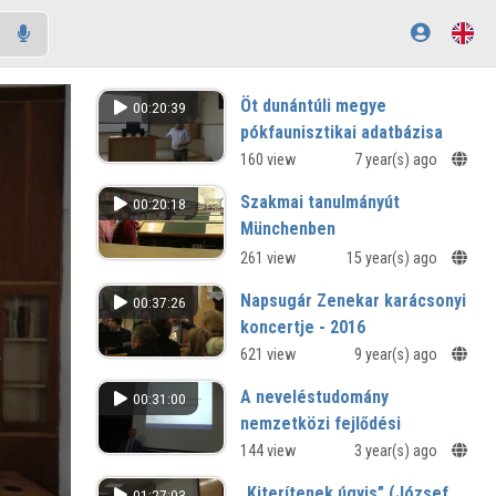
Öt dunántúli megye
00:20:39
pókfaunisztikai adatbázisa
XIV. Regionális Természettudományi
160 view
7 year(s) ago
Konferencia
Szakmai tanulmányút
00:20:18
Münchenben
261 view
15 year(s) ago
Napsugár Zenekar karácsonyi
00:37:26
koncertje - 2016
Zeneterápia
621 view
9 year(s) ago
A neveléstudomány
00:31:00
nemzetközi fejlődési
tendenciái és a
144 view
3 year(s) ago
magyarországi feladatok
„Kiterítenek úgyis” (József
01:27:03