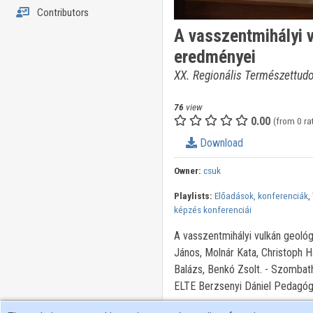
Contributors
A vasszentmihályi v
eredményei
XX. Regionális Természettud
76
view
0.00
(from 0 ra
Download
Owner:
csuk
Playlists:
Előadások, konferenciák
,
képzés konferenciái
A vasszentmihályi vulkán geológ
János, Molnár Kata, Christoph H
Balázs, Benkó Zsolt. - Szombat
ELTE Berzsenyi Dániel Pedagó