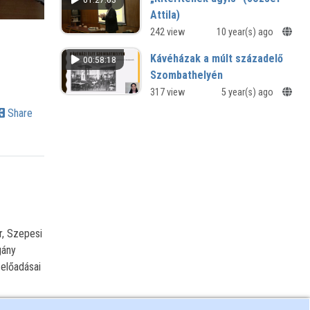
Hungarian Conference on
Attila)
Educational Research HuCER 2023
Ami az irodalomtankönyvekből
242 view
10 year(s) ago
konferencia
kimaradt – érdekességek a XIX–XX.
Kávéházak a múlt századelő
00:58:18
század magyar irodalmából
Szombathelyén
Nyugdíjas egyetem előadásai - 2021
317 view
5 year(s) ago
Share
r, Szepesi
gány
előadásai