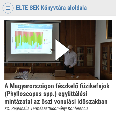
Skip header
Skip menu
Skip content
ELTE SEK Könyvtára aloldala
VIDEO
TORIUM
ELTE
EKL
SAVARIA
KÖNYVTÁR
ÉS
LEVÉLTÁR
Organization home
A Magyarországon fészkelő füzikefajok
Log In
(Phylloscopus spp.) együttélési
Organization discovery
mintázatai az őszi vonulási időszakban
XX. Regionális Természettudományi Konferencia
Categories