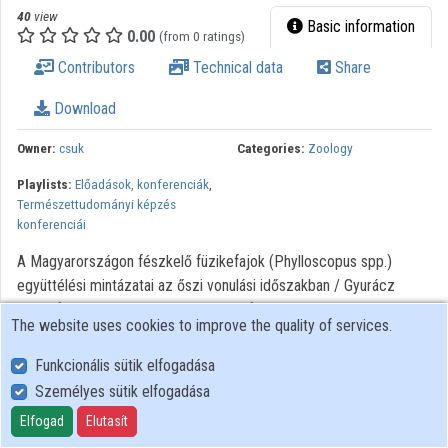
40
view
Organization playlists
Basic information
0.00
(from 0 ratings)
Organizations
Contributors
Technical data
Share
Contributors
Download
Owner:
csuk
Categories:
Zoology
Playlists:
Előadások, konferenciák
,
Természettudományi képzés
konferenciái
A Magyarországon fészkelő füzikefajok (Phylloscopus spp.)
együttélési mintázatai az őszi vonulási időszakban / Gyurácz
József, Bánhidi Péter, Góczán József, Illés Péter, Koszorús Péter,
The website uses cookies to improve the quality of services.
Kalmár Sándor, Lukács Zoltán, Németh Csaba, Molnár Péter, Varga
László. - Szombathely : ELTE-SEK, 2024. XX. Regionális
Funkcionális sütik elfogadása
Természettudományi Konferencia előadásai ELTE Berzsenyi
Személyes sütik elfogadása
Dániel Pedagógusképző központ
Elfogad
Elutasít