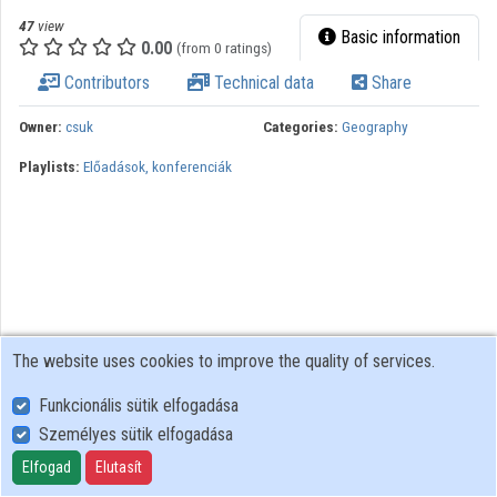
Organization playlists
47
view
Basic information
0.00
(from 0 ratings)
Organizations
Contributors
Technical data
Share
Contributors
Owner:
csuk
Categories:
Geography
Playlists:
Előadások, konferenciák
The website uses cookies to improve the quality of services.
Funkcionális sütik elfogadása
Személyes sütik elfogadása
User Policy
Adatkezelési tájékoztató (en)
Elfogad
Elutasít
Cookie Policy