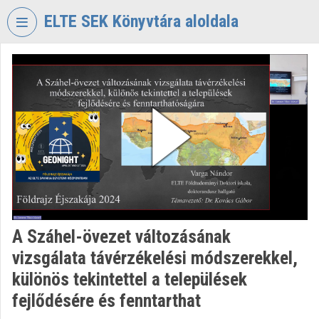
Skip header
Skip menu
Skip content
ELTE SEK Könyvtára aloldala
VIDEO
TORIUM
ELTE
EKL
SAVARIA
KÖNYVTÁR
ÉS
LEVÉLTÁR
Organization home
A Száhel-övezet változásának
Log In
vizsgálata távérzékelési módszerekkel,
Organization discovery
különös tekintettel a települések
fejlődésére és fenntarthat
Categories