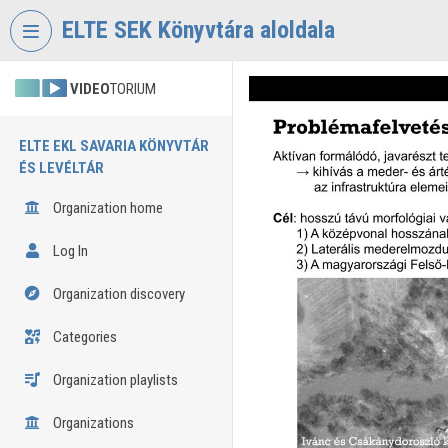
Skip header
Skip menu
Skip content
ELTE SEK Könyvtára aloldala
VIDEO
TORIUM
ELTE EKL SAVARIA KÖNYVTÁR
ÉS LEVÉLTÁR
Organization home
Log In
Organization discovery
Categories
Organization playlists
Organizations