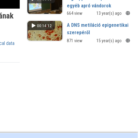
egyéb apró vándorok
Kutatók éjszakája, 2012
664 view
13 year(s) ago
ának
A DNS metiláció epigenetikai
00:14:12
szerepéről
871 view
15 year(s) ago
cal data