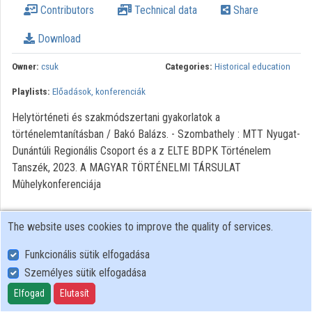
Contributors
Technical data
Share
Organization playlists
Download
Organizations
Owner:
csuk
Categories:
Historical education
Contributors
Playlists:
Előadások, konferenciák
Helytörténeti és szakmódszertani gyakorlatok a
történelemtanításban / Bakó Balázs. - Szombathely : MTT Nyugat-
Dunántúli Regionális Csoport és a z ELTE BDPK Történelem
Tanszék, 2023. A MAGYAR TÖRTÉNELMI TÁRSULAT
Mûhelykonferenciája
The website uses cookies to improve the quality of services.
Funkcionális sütik elfogadása
Személyes sütik elfogadása
User Policy
Adatkezelési tájékoztató (en)
Elfogad
Elutasít
Cookie Policy