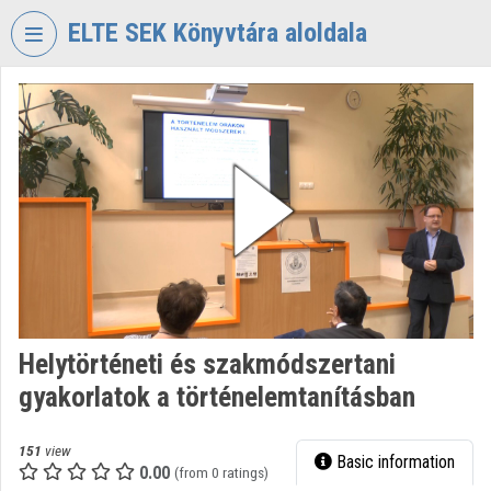
Skip header
Skip menu
Skip content
ELTE SEK Könyvtára aloldala
VIDEO
TORIUM
ELTE
EKL
SAVARIA
KÖNYVTÁR
ÉS
LEVÉLTÁR
Organization home
Helytörténeti és szakmódszertani
Log In
gyakorlatok a történelemtanításban
Organization discovery
151
view
Basic information
Categories
0.00
(from 0 ratings)