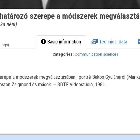
határozó szerepe a módszerek megválaszt
ka néni)
Basic information
Technical data
tings)
Categories:
Communication sciences
repe a módszerek megválasztásában : portré Bakos Gyulánéról (Marika
goston Zsigmond és mások. – BDTF Videostúdió, 1981.