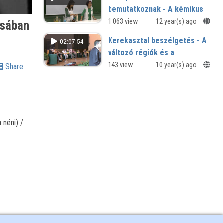
Sporttudományi szakmai nap - 2015
bemutatkoznak - A kémikus
palacsintája
1 063 view
12 year(s) ago
ásában
Látványos kísérletek a Nagy Lajos
Kerekasztal beszélgetés - A
02:07:54
Gimnázium diákjai prezentálásával
változó régiók és a
közoktatás; a regionalizmus
143 view
10 year(s) ago
Share
és a nyelvjárásiasság az
iskolában
VI. Dialektológiai Szimpozion -
Dialektológiai kutatások az
ezredforduló után
 néni) /