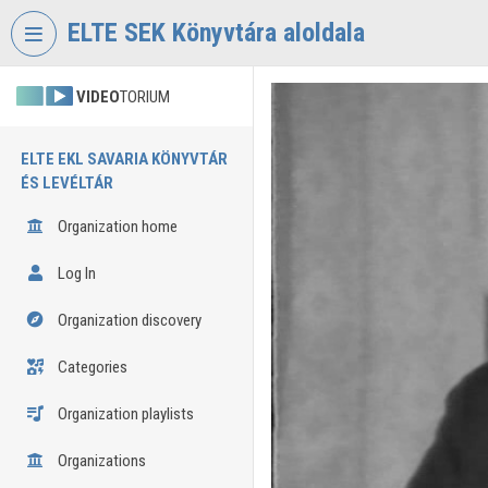
Skip header
Skip menu
Skip content
ELTE SEK Könyvtára aloldala
VIDEO
TORIUM
ELTE EKL SAVARIA KÖNYVTÁR
ÉS LEVÉLTÁR
Organization home
Log In
Organization discovery
Categories
Organization playlists
Organizations