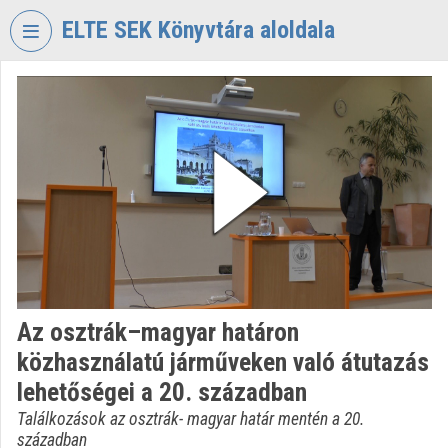
Skip header
Skip menu
Skip content
ELTE SEK Könyvtára aloldala
VIDEO
TORIUM
ELTE
EKL
SAVARIA
KÖNYVTÁR
ÉS
LEVÉLTÁR
Organization home
Az osztrák–magyar határon
Log In
közhasználatú járműveken való átutazás
Organization discovery
lehetőségei a 20. században
Találkozások az osztrák- magyar határ mentén a 20.
Categories
században