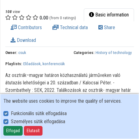
Organization playlists
108
view
Basic information
0.00
(from 0 ratings)
Organizations
Contributors
Technical data
Share
Contributors
Download
Owner:
csuk
Categories:
History of technology
Playlists:
Előadások, konferenciák
Az osztrák–magyar határon közhasználatú járműveken való
átutazás lehetőségei a 20. században / Kalocsai Péter. -
Szombathely : SEK, 2022. Találkozások az osztrák- magyar határ
mentén a 20. században című konferencia előadása az ELTE
The website uses cookies to improve the quality of services.
BDPK Történelem Tanszéke szervezésében
Funkcionális sütik elfogadása
Személyes sütik elfogadása
User Policy
Adatkezelési tájékoztató (en)
Elfogad
Elutasít
Cookie Policy