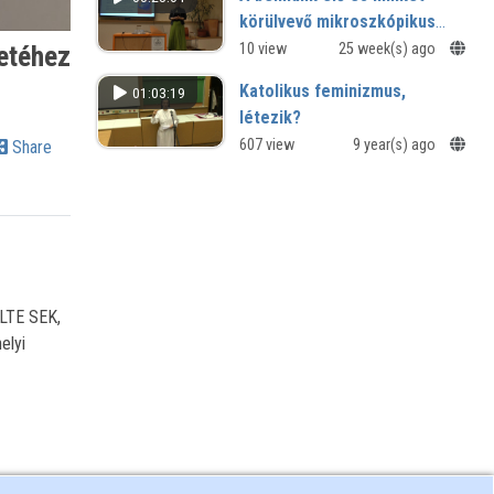
körülvevő mikroszkópikus
lények – az egy egészség
10 view
25 week(s) ago
netéhez
koncepció
Katolikus feminizmus,
01:03:19
létezik?
Isten és a teológia női arca -
607 view
9 year(s) ago
Share
Nyilvános előadássorozat a Savaria
Egyetemi Központban
ELTE SEK,
elyi