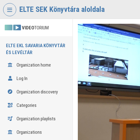
Skip header
Skip menu
Skip content
ELTE SEK Könyvtára aloldala
VIDEO
TORIUM
ELTE EKL SAVARIA KÖNYVTÁR
ÉS LEVÉLTÁR
Organization home
Log In
Organization discovery
Categories
Organization playlists
Organizations