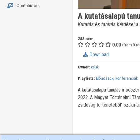
Contributors
A kutatásalapú tan
Kutatás és tanítás kérdései a
282
view
0.00
(from 0 ra
Download
Owner:
csuk
Playlists:
Előadások, konferenciák
A kutatásalapú tanulás módszer
2022. A Magyar Történelmi Társu
zsidóság történetéből" szakma