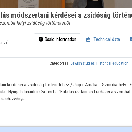
ulás módszertani kérdései a zsidóság törté
 szombathelyi zsidóság történetéből
Basic information
Technical data
tings)
Categories:
Jewish studies
,
Historical education
tani kérdései a zsidóság történetéhez / Jáger Amália. - Szombathely : 
lat Nyugat-dunántúli Csoportja "Kutatás és tanítás kérdései a szombath
i rendezvénye