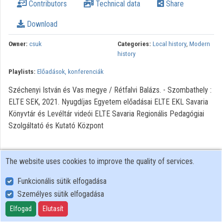
Contributors
Technical data
Share
Organization playlists
Download
Organizations
Owner:
csuk
Categories:
Local history
,
Modern
Contributors
history
Playlists:
Előadások, konferenciák
Széchenyi István és Vas megye / Rétfalvi Balázs. - Szombathely :
ELTE SEK, 2021. Nyugdíjas Egyetem előadásai ELTE EKL Savaria
Könyvtár és Levéltár videói ELTE Savaria Regionális Pedagógiai
Szolgáltató és Kutató Központ
The website uses cookies to improve the quality of services.
Funkcionális sütik elfogadása
Személyes sütik elfogadása
User Policy
Adatkezelési tájékoztató (en)
Elfogad
Elutasít
Cookie Policy