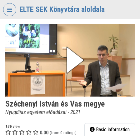
Skip header
Skip menu
Skip content
ELTE SEK Könyvtára aloldala
VIDEO
TORIUM
ELTE
EKL
SAVARIA
KÖNYVTÁR
ÉS
LEVÉLTÁR
Organization home
Széchenyi István és Vas megye
Log In
Nyugdíjas egyetem előadásai - 2021
Organization discovery
146
view
Basic information
0.00
Categories
(from 0 ratings)