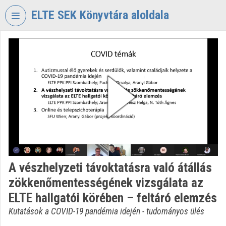
Skip header
Skip menu
Skip content
ELTE SEK Könyvtára aloldala
VIDEO
TORIUM
ELTE
EKL
SAVARIA
KÖNYVTÁR
ÉS
LEVÉLTÁR
Organization home
A vészhelyzeti távoktatásra való átállás
Log In
zökkenőmentességének vizsgálata az
Organization discovery
ELTE hallgatói körében – feltáró elemzés
Kutatások a COVID-19 pandémia idején - tudományos ülés
Categories