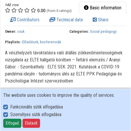
142
view
Organization playlists
Basic information
0.00
(from 0 ratings)
Organizations
Contributors
Technical data
Share
Contributors
Owner:
csuk
Categories:
Social pedagogy
Playlists:
Előadások, konferenciák
A vészhelyzeti távoktatásra való átállás zökkenőmentességének
vizsgálata az ELTE hallgatói körében – feltáró elemzés / Aranyi
Gábor. - Szombathely : ELTE SEK. 2021. Kutatások a COVID-19
pandémia idején - tudományos ülés az ELTE PPK Pedagógiai és
Pszichológiai Intézet szervezésében
The website uses cookies to improve the quality of services.
Funkcionális sütik elfogadása
Személyes sütik elfogadása
User Policy
Adatkezelési tájékoztató (en)
Elfogad
Elutasít
Cookie Policy