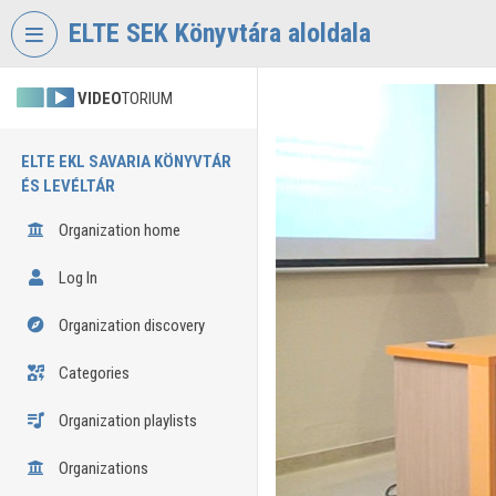
Skip header
Skip menu
Skip content
ELTE SEK Könyvtára aloldala
VIDEO
TORIUM
ELTE EKL SAVARIA KÖNYVTÁR
ÉS LEVÉLTÁR
Organization home
Log In
Organization discovery
Categories
Organization playlists
Organizations