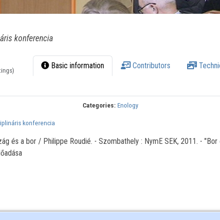
náris konferencia
Basic information
Contributors
Techni
tings)
Categories:
Enology
ciplináris konferencia
szág és a bor / Philippe Roudié. - Szombathely : NymE SEK, 2011. - "Bor 
előadása