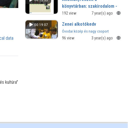
könyvtárban: szakirodalom -
Könyvtárhasználati órák
192 view
7 year(s) ago
szemléltetése
Zenei alkotókedv
00:19:07
Digitális tábla használati bemutatója
Óvodai közép és nagy csoport
a SMART Notebook szoftver
cal data
96 view
3 year(s) ago
segítségével
és kultúra"