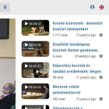
Kreatív kísérletek - bemutató
00:38:27
kísérlet növényekkel
Kutatók éjszakája - 2013
1 111 view
12 year(s) ago
Kisalföldi felsőköpeny
00:16:36
kőzetek főelem geokémiai
elemzése
6 view
24 week(s) ago
Képesítési keretek és
00:45:57
tanulási eredmények: idegen
nyelvű képzés megformálási
80 view
11 year(s) ago
módja, tantervezése
Mérések relatív
00:08:00
"IDEGENBEN OTTHON" - TÁMOP
pirheliométerrel
4.1.2.D12/1/KONV20120006
342 view
15 year(s) ago
Állományrészek a
00:13:35