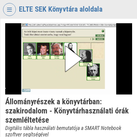
Skip header
Skip menu
Skip content
ELTE SEK Könyvtára aloldala
VIDEO
TORIUM
ELTE
EKL
SAVARIA
KÖNYVTÁR
ÉS
LEVÉLTÁR
Organization home
Állományrészek a könyvtárban:
Log In
szakirodalom - Könyvtárhasználati órák
Organization discovery
szemléltetése
Digitális tábla használati bemutatója a SMART Notebook
Categories
szoftver segítségével