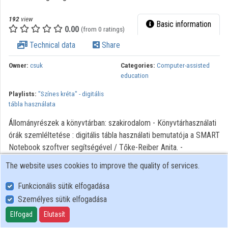
Organization playlists
192
view
Basic information
0.00
(from 0 ratings)
Organizations
Technical data
Share
Contributors
Owner:
csuk
Categories:
Computer-assisted
education
Playlists:
"Színes kréta" - digitális
tábla használata
Állományrészek a könyvtárban: szakirodalom - Könyvtárhasználati
órák szemléltetése : digitális tábla használati bemutatója a SMART
Notebook szoftver segítségével / Tőke-Reiber Anita. -
Szombathely : NymE SEK, 2010. TÁMOP-3.2.4.A-11/1-2012-0060
The website uses cookies to improve the quality of services.
Tudásdepó-Expressz "A Színes krétától a digitális tábláig"
alprojekt oktatóanyaga
Funkcionális sütik elfogadása
Személyes sütik elfogadása
Elfogad
Elutasít
User Policy
Adatkezelési tájékoztató (en)