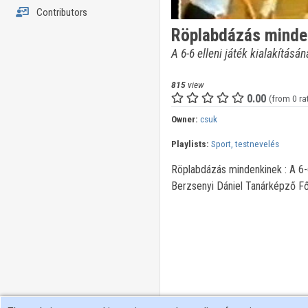
Contributors
Röplabdázás minden
A 6-6 elleni játék kialakításán
815
view
0.00
(from 0 ra
Owner:
csuk
Playlists:
Sport, testnevelés
Röplabdázás mindenkinek : A 6-6 
Berzsenyi Dániel Tanárképző Fő