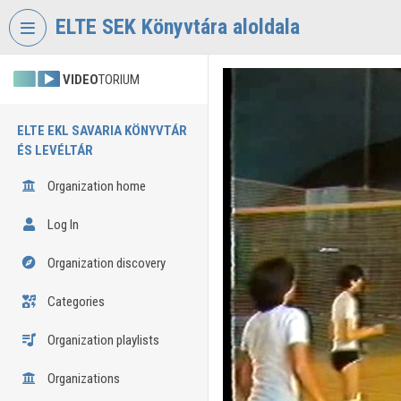
Skip header
Skip menu
Skip content
ELTE SEK Könyvtára aloldala
VIDEO
TORIUM
ELTE EKL SAVARIA KÖNYVTÁR
ÉS LEVÉLTÁR
Organization home
Log In
Organization discovery
Categories
Organization playlists
Organizations