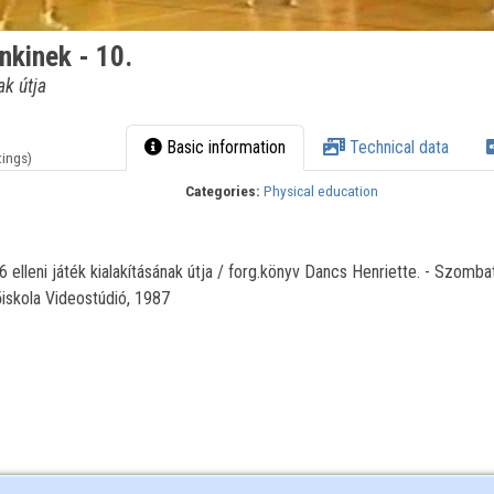
kinek - 10.
ak útja
Basic information
Technical data
tings)
Categories:
Physical education
elleni játék kialakításának útja / forg.könyv Dancs Henriette. - Szombat
iskola Videostúdió, 1987