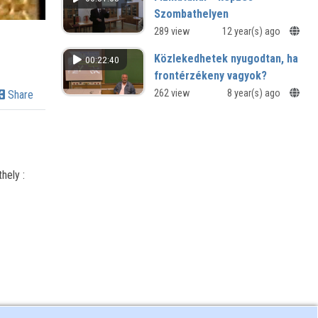
Szombathelyen
20 éves a Societas Scientiarum
289 view
12 year(s) ago
Savariensis (Szombathelyi
Közlekedhetek nyugodtan, ha
00:22:40
Tudományos Társaság)
frontérzékeny vagyok?
Kutatók éjszakája, 2016
262 view
8 year(s) ago
Share
hely :