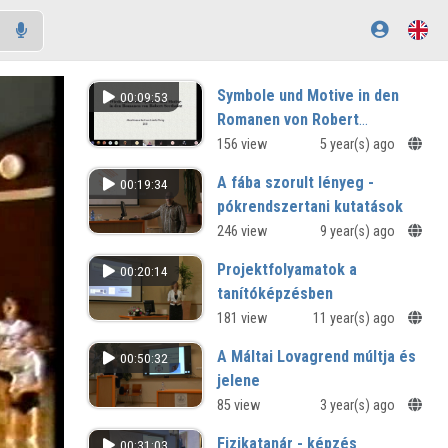
Symbole und Motive in den
00:09:53
Romanen von Robert
Seethaler
156 view
5 year(s) ago
A fába szorult lényeg -
00:19:34
pókrendszertani kutatások
a Magyar Biológiai Társaság Állattani
246 view
9 year(s) ago
Szakosztálya 1039. előadó ülése
Projektfolyamatok a
00:20:14
tanítóképzésben
Záró szakmai konferencia
181 view
11 year(s) ago
Szombathelyen - TÁMOP-4.1.2.B.2-
A Máltai Lovagrend múltja és
00:50:32
13/1-2013-0003
jelene
Nyugdíjas egyetem előadásai - 2023
85 view
3 year(s) ago
Fizikatanár - képzés
00:31:03