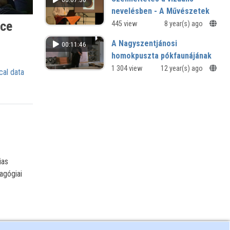
nevelésben - A Művészetek
tantárgy tanítása az Eötvös
nce
445 view
8 year(s) ago
Gyakorlóban
A Nagyszentjánosi
00:11:46
XVI. Bolyai iskolák találkozója -
homokpuszta pókfaunájának
Gyakorló iskolák összművészeti
vizsgálata
1 304 view
12 year(s) ago
találkozója
cal data
Szombathelyi Arachnológiai Műhely
diákkonferenciája előadásai
ias
agógiai