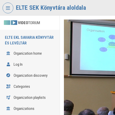
Skip header
Skip menu
Skip content
ELTE SEK Könyvtára aloldala
VIDEO
TORIUM
ELTE EKL SAVARIA KÖNYVTÁR
ÉS LEVÉLTÁR
Organization home
Log In
Organization discovery
Categories
Organization playlists
Organizations