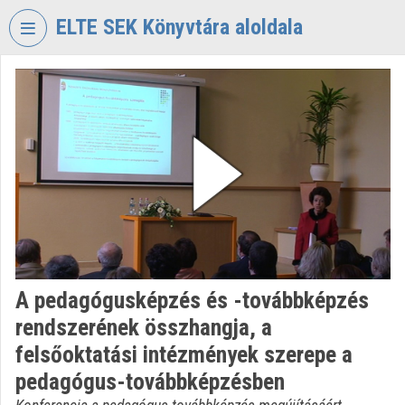
Skip header
Skip menu
Skip content
ELTE SEK Könyvtára aloldala
VIDEO
TORIUM
ELTE
EKL
SAVARIA
KÖNYVTÁR
ÉS
LEVÉLTÁR
Organization home
A pedagógusképzés és -továbbképzés
Log In
rendszerének összhangja, a
Organization discovery
felsőoktatási intézmények szerepe a
pedagógus-továbbképzésben
Categories