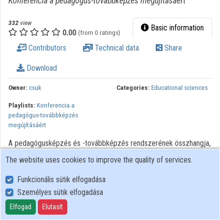
Konferencia a pedagógus-továbbképzés megújításáért
Organization playlists
332
view
Basic information
Organizations
0.00
(from 0 ratings)
Contributors
Technical data
Share
Contributors
Download
Owner:
csuk
Categories:
Educational sciences
Playlists:
Konferencia a
pedagógus-továbbképzés
megújításáért
A pedagógusképzés és -továbbképzés rendszerének összhangja,
a felsőoktatási intézmények szerepe a pedagógus-
The website uses cookies to improve the quality of services.
továbbképzésben / Rádli Katalin. - Nyugat-magyarországi
Egyetem Regionális Pedagógiai Szolgáltató és Kutató Központ. -
Funkcionális sütik elfogadása
Szombathely, 2011
Személyes sütik elfogadása
Elfogad
Elutasít
User Policy