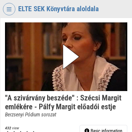
Skip header
Skip menu
Skip content
ELTE SEK Könyvtára aloldala
VIDEO
TORIUM
ELTE
EKL
SAVARIA
KÖNYVTÁR
ÉS
LEVÉLTÁR
Organization home
"A szivárvány beszéde" : Szécsi Margit
Log In
emlékére - Pálfy Margit előadói estje
Organization discovery
Berzsenyi Pódium sorozat
Categories
432
view
Basic information