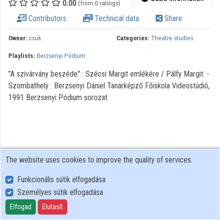
0.00
(from 0 ratings)
Organization playlists
Contributors
Technical data
Share
Organizations
Owner:
csuk
Categories:
Theatre studies
Contributors
Playlists:
Berzsenyi Pódium
"A szivárvány beszéde" : Szécsi Margit emlékére / Pálfy Margit. -
Szombathely : Berzsenyi Dániel Tanárképző Főiskola Videostúdió,
1991 Berzsenyi Pódium sorozat
The website uses cookies to improve the quality of services.
Funkcionális sütik elfogadása
Személyes sütik elfogadása
User Policy
Adatkezelési tájékoztató (en)
Elfogad
Elutasít
Cookie Policy