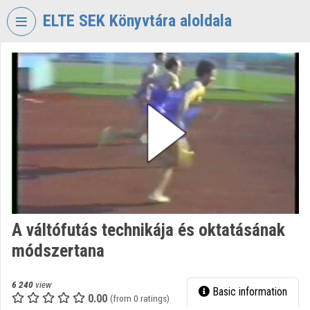
Skip header
Skip menu
Skip content
ELTE SEK Könyvtára aloldala
VIDEO
TORIUM
ELTE
EKL
SAVARIA
KÖNYVTÁR
ÉS
LEVÉLTÁR
Organization home
A váltófutás technikája és oktatásának
Log In
módszertana
Organization discovery
6 240
view
Basic information
Categories
0.00
(from 0 ratings)