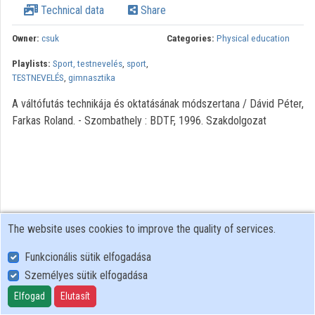
Technical data
Share
Organization playlists
Owner:
csuk
Categories:
Physical education
Organizations
Playlists:
Sport, testnevelés
,
sport
,
Contributors
TESTNEVELÉS
,
gimnasztika
A váltófutás technikája és oktatásának módszertana / Dávid Péter,
Farkas Roland. - Szombathely : BDTF, 1996. Szakdolgozat
The website uses cookies to improve the quality of services.
Funkcionális sütik elfogadása
Személyes sütik elfogadása
User Policy
Adatkezelési tájékoztató (en)
Elfogad
Elutasít
Cookie Policy