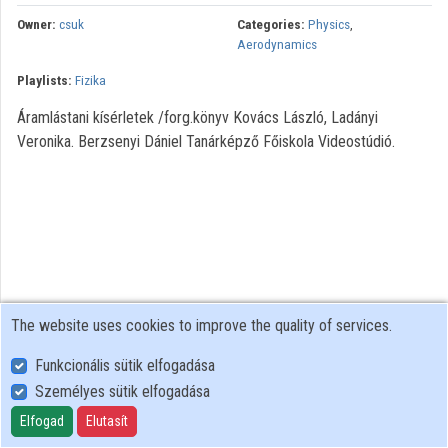
Organization playlists
Owner:
csuk
Categories:
Physics
,
Aerodynamics
Organizations
Playlists:
Fizika
Contributors
Áramlástani kísérletek /forg.könyv Kovács László, Ladányi
Veronika. Berzsenyi Dániel Tanárképző Főiskola Videostúdió.
The website uses cookies to improve the quality of services.
Funkcionális sütik elfogadása
Személyes sütik elfogadása
User Policy
Adatkezelési tájékoztató (en)
Elfogad
Elutasít
Cookie Policy