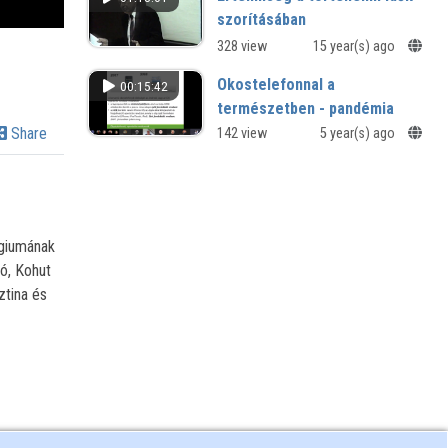
szorításában
328 view
15 year(s) ago
Okostelefonnal a
00:15:42
természetben - pandémia
idején
Share
142 view
5 year(s) ago
Kutatások a COVID-19 pandémia
idején - tudományos ülés
égiumának
ló, Kohut
ztina és