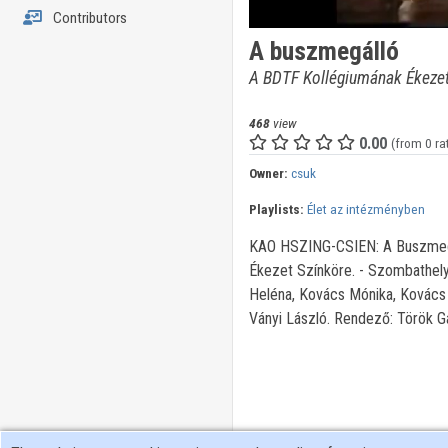
Contributors
A buszmegálló
A BDTF Kollégiumának Ékezet
468
view
0.00
(from 0 ra
Owner:
csuk
Playlists:
Élet az intézményben
KAO HSZING-CSIEN: A Buszmegál
Ékezet Színköre. - Szombathely 
Heléna, Kovács Mónika, Kovács 
Ványi László. Rendező: Török G