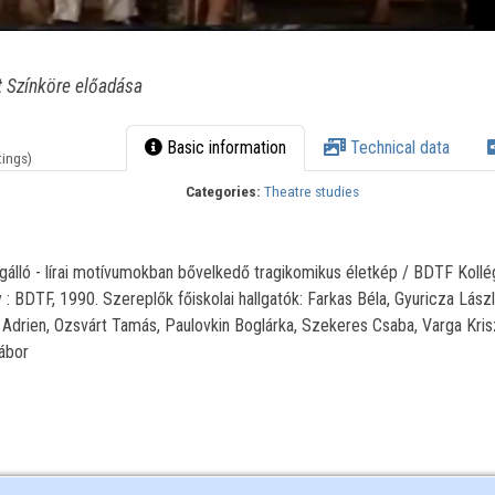
 Színköre előadása
Basic information
Technical data
tings)
Categories:
Theatre studies
ló - lírai motívumokban bővelkedő tragikomikus életkép / BDTF Koll
: BDTF, 1990. Szereplők főiskolai hallgatók: Farkas Béla, Gyuricza Lász
Adrien, Ozsvárt Tamás, Paulovkin Boglárka, Szekeres Csaba, Varga Kris
ábor