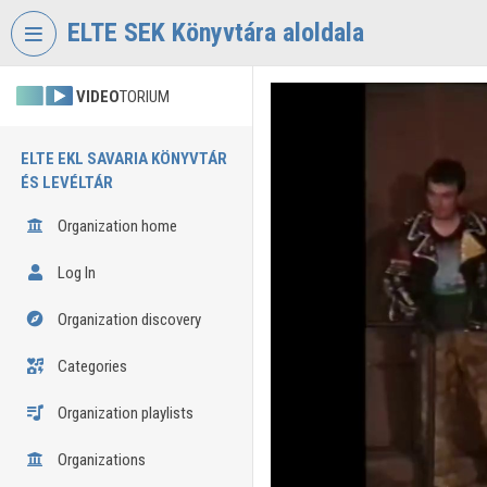
Skip header
Skip menu
Skip content
ELTE SEK Könyvtára aloldala
VIDEO
TORIUM
ELTE EKL SAVARIA KÖNYVTÁR
ÉS LEVÉLTÁR
Organization home
Log In
Organization discovery
Categories
Organization playlists
Organizations