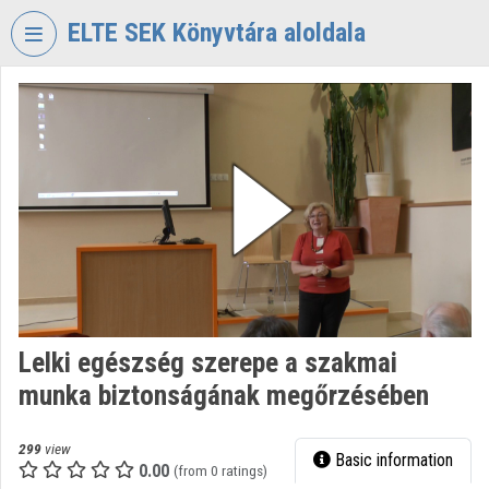
Skip header
Skip menu
Skip content
ELTE SEK Könyvtára aloldala
VIDEO
TORIUM
ELTE
EKL
SAVARIA
KÖNYVTÁR
ÉS
LEVÉLTÁR
Organization home
Lelki egészség szerepe a szakmai
Log In
munka biztonságának megőrzésében
Organization discovery
299
view
Basic information
Categories
0.00
(from 0 ratings)