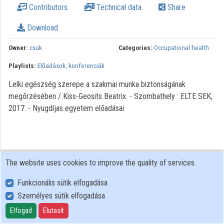
Contributors
Technical data
Share
Organization playlists
Download
Organizations
Owner:
csuk
Categories:
Occupational health
Contributors
Playlists:
Előadások, konferenciák
Lelki egészség szerepe a szakmai munka biztonságának
megőrzésében / Kiss-Geosits Beatrix. - Szombathely : ELTE SEK,
2017. - Nyugdíjas egyetem előadásai
The website uses cookies to improve the quality of services.
Funkcionális sütik elfogadása
Személyes sütik elfogadása
User Policy
Adatkezelési tájékoztató (en)
Elfogad
Elutasít
Cookie Policy