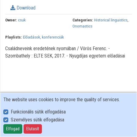
Organization playlists
Download
Organizations
Owner:
csuk
Categories:
Historical linguistics
,
Onomastics
Contributors
Playlists:
Előadások, konferenciák
Családneveink eredetének nyomában / Vörös Ferenc. -
Szombathely : ELTE SEK, 2017. - Nyugdíjas egyetem előadásai
The website uses cookies to improve the quality of services.
Funkcionális sütik elfogadása
Személyes sütik elfogadása
User Policy
Adatkezelési tájékoztató (en)
Elfogad
Elutasít
Cookie Policy