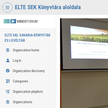
Skip header
Skip menu
Skip content
ELTE SEK Könyvtára aloldala
VIDEO
TORIUM
ELTE EKL SAVARIA KÖNYVTÁR
ÉS LEVÉLTÁR
Organization home
Log In
Organization discovery
Categories
Organization playlists
Organizations